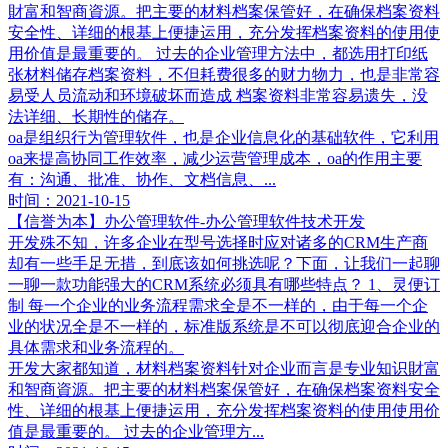
財富和智商資源。把主要的材料档案保管好，在确保档案资料
安全性、详细的根基上便捷运用，充分发挥档案资料的使用使
用价值是最重要的。 过去的企业管理方法中，都选用打印纸
张材料储存档案资料，不但耗费很多的财力物力，也是非常容
易受人员流动和环境破坏而造成 档案资料非常容易遗失，没
法详细、长期性的储存。
oa是组织行为管理软件，也是企业信息化的基础软件，它利用
oa来提高协同工作效率，减少运营管理成本，oa的作用主要
有：沟通、批准、协作、文档信息、...
时间：2021-10-15
【信誉为本】办公管理软件-办公管理软件技术开发
开发殊不知，许多企业在型号选择时应对诸多的CRM生产商
却有一些手足无措，到底该如何挑选呢？下面，让我们一起聊
一聊一款功能强大的CRM系统必须具有哪些特点？ 1、灵便订
制 每一个企业的业务流程需求全是不一样的，由于每一个企
业的状况全是不一样的，标准版系统是不可以彻底迎合企业的
具体需求和业务流程的。
开发大家都知道，材料档案资料针对企业而言是专业知识財富
和智商資源。把主要的材料档案保管好，在确保档案资料安全
性、详细的根基上便捷运用，充分发挥档案资料的使用使用价
值是最重要的。 过去的企业管理方...