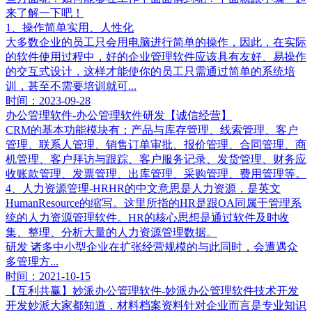
来了解一下吧！
1、操作简单实用、人性化
大多数企业的员工只会用电脑进行简单的操作，因此，在实际
的软件使用过程中，好的企业管理软件应该具有友好、易操作
的交互式设计，这样才能使你的员工只需通过简单的系统培
训，甚至不需要培训就可...
时间：2023-09-28
办公管理软件-办公管理软件研发【诚信经营】
CRM的基本功能模块有：产品与库存管理、线索管理、客户
管理、联系人管理、销售订单审批、报价管理、合同管理、商
机管理、客户拜访与跟踪、客户服务记录、发货管理、财务应
收账款管理、发票管理、出库管理、采购管理、费用管理等。
4、人力资源管理-HRHR的中文意思是人力资源，是英文
HumanResource的缩写。这里所指的HR是跟OA同属于管理系
统的人力资源管理软件。HR的核心思想是通过软件及时收
集、整理、分析大量的人力资源管理数据。
研发 诸多中小型企业在扩张经营规模的与此同时，会遭遇众
多管理方...
时间：2021-10-15
【互利共赢】妙派办公管理软件-妙派办公管理软件技术开发
开发妙派大家都知道，材料档案资料针对企业而言是专业知识